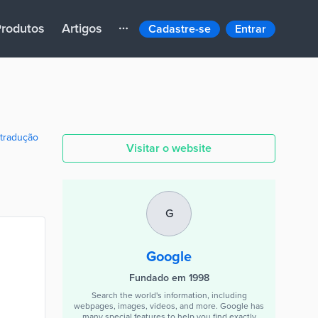
rodutos
Artigos
Cadastre-se
Entrar
 tradução
Visitar o website
G
Google
Fundado em 1998
Search the world's information, including
webpages, images, videos, and more. Google has
many special features to help you find exactly