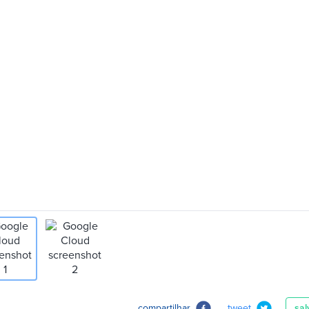
compartilhar
tweet
sal