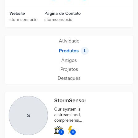
Website
Página de Contato
stormsensor.io
stormsensor.io
Atividade
Produtos
1
Artigos
Projetos
Destaques
StormSensor
Our system is
a streamlined,
S
comprehensive
approach to
monitor
4
0
stormwater.