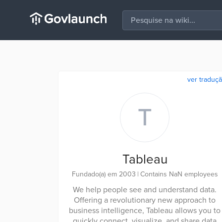
ver traduç
T
Tableau
Fundado(a) em 2003
|
Contains NaN employees
We help people see and understand data.
Offering a revolutionary new approach to
business intelligence, Tableau allows you to
quickly connect, visualize, and share data