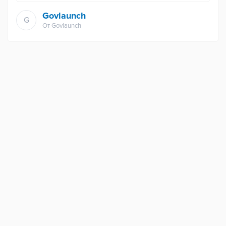
Govlaunch
G
От
Govlaunch