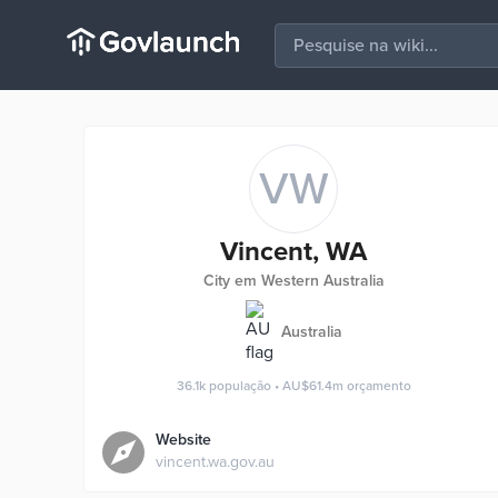
VW
Vincent, WA
City em Western Australia
Australia
36.1k
população
•
AU$61.4m
orçamento
Website
vincent.wa.gov.au