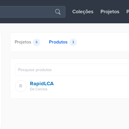
Coleções
Projetos
P
Projetos
Produtos
6
1
RapidLCA
R
De
Cerclos