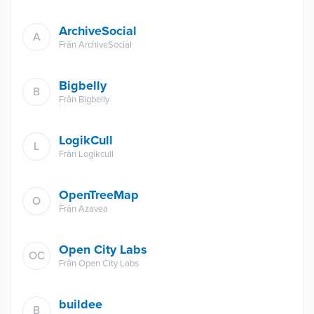
ArchiveSocial
A
Från
ArchiveSocial
Bigbelly
B
Från
Bigbelly
LogikCull
L
Från
Logikcull
OpenTreeMap
O
Från
Azavea
Open City Labs
OC
Från
Open City Labs
buildee
B