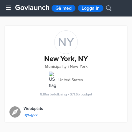
Gå med
Logga in
NY
New York, NY
Municipality i New York
United States
8.18m
befolkning
•
$71.6b
budget
Webbplats
nyc.gov