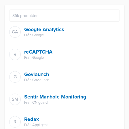
Google Analytics
GA
Från
Google
reCAPTCHA
R
Från
Google
Govlaunch
G
Från
Govlaunch
Sentir Manhole Monitoring
SM
Från
CNIguard
Redax
R
Från
Appligent