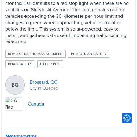
months. Earl defaults to a red stop light when there are no
vehicles on Stravinski Avenue. The light remains red for
vehicles exceeding the 30-kilometer-per-hour limit and
changes to green when approaching vehicles are at or
below the limit. This system is solar-powered, easy to
install, and gathers data useful in planning traffic calming
measures.
ROAD & TRAFFIC MANAGEMENT
PEDESTRIAN SAFETY
ROAD SAFETY
PILOT / POC
Brossard, QC
BQ
City in Quebec
Canada
Newsworthy