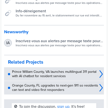
Inscrivez-vous aux alertes par message texte pour les opérations
de déneigement.
Info-déneigement
Du 1er novembre au 15 avril, le stationnement sur rue est interdit.
Les citoyens doivent vérifier tous les jours si l’avis d’interdiction
sera levé, et par conséquent, que le stationnement sur rue sera
toléré. La prudence est de mise pour ne pas recevoir de constat
d’infraction.
Newsworthy
Inscrivez-vous aux alertes par message texte pour
IA
les opérations de déneigement
Inscrivez-vous aux alertes par message texte pour les opérations
de déneigement
Related Projects
Prince William County, VA launches multilingual 311 portal
with AI chatbot for resident services
Orange County, FL upgrades to next-gen 911 so residents
can text and video first responders
🚫
To join the discussion,
sign up.
It's free!