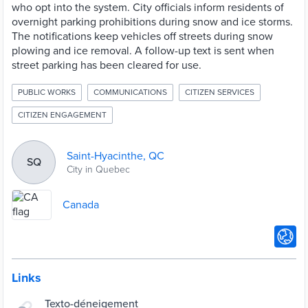
who opt into the system. City officials inform residents of
overnight parking prohibitions during snow and ice storms.
The notifications keep vehicles off streets during snow
plowing and ice removal. A follow-up text is sent when
street parking has been cleared for use.
PUBLIC WORKS
COMMUNICATIONS
CITIZEN SERVICES
CITIZEN ENGAGEMENT
Saint-Hyacinthe, QC
SQ
City in Quebec
Canada
Links
Texto-déneigement