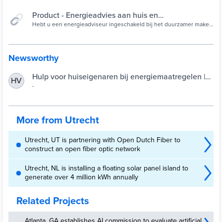
Product - Energieadvies aan huis en
trajectbegeleiding, subsidie aanvragen - Online
Hebt u een energieadviseur ingeschakeld bij het duurzamer maken
van uw woning? Dan kunt u als eigenaar van de woning subsidie
loket
krijgen voor een gedeelte van de kosten voor het energieadvies
aan huis, de trajectbegeleiding om een duurzaam meerjarenplan op
te stellen en/of de trajectbegeleiding om de maatregelen uit het
Newsworthy
advies uit te voeren.
Hulp voor huiseigenaren bij energiemaatregelen |
HV
Gemeente Utrecht
-
More from Utrecht
Utrecht, UT is partnering with Open Dutch Fiber to
construct an open fiber optic network
Utrecht, NL is installing a floating solar panel island to
generate over 4 million kWh annually
Related Projects
Atlanta, GA establishes AI commission to evaluate artificial