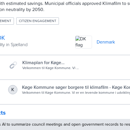
 estimated savings. Municipal officials approved Klimafilm to s
on neutrality by 2050.
EMENT
CITIZEN ENGAGEMENT
DK
Denmark
ity in Sjælland
Klimaplan for Køge
Kommune - Køge Kommune
Velkommen til Køge Kommune. Vi er
en levende kommune i udvikling,
hvor nærheden til København og til
naturen, samt vores eget hyggelige
købstadmiljø, giver de bedste
Køge Kommune søger borgere til klimafilm - Køge 
K
betingelser for et aktivt og godt liv.
Velkommen til Køge Kommune. Vi er en levende kommune i udviklin
Her kan du leve dit liv, hele livet.
til København og til naturen, samt vores eget hyggelige købstadmiljø
betingelser for et aktivt og godt liv. Her kan du leve dit liv, hele livet.
cts
s AI to summarize council meetings and open government records to res