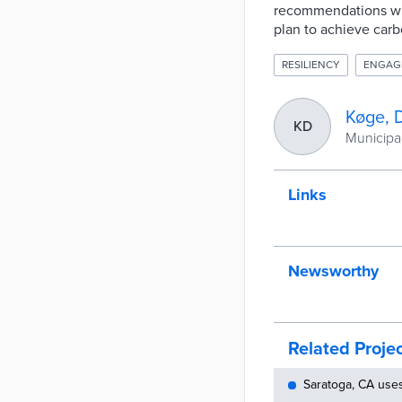
recommendations with
plan to achieve carb
RESILIENCY
ENGAG
Køge, 
KD
Municipal
Links
Newsworthy
Related Proje
Saratoga, CA use