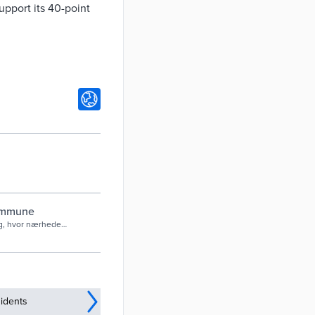
upport its 40-point
Kommune
g, hvor nærheden
, giver de bedste
idents