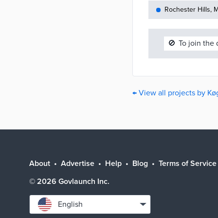
Rochester Hills, 
🚫
To join the
← View all projects by Kø
About
Advertise
Help
Blog
Terms of Service
©
2026
Govlaunch Inc.
Select
English
language