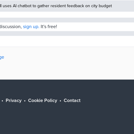
MI uses AI chatbot to gather resident feedback on city budget
 discussion,
sign up.
It's free!
ge
Privacy
Cookie Policy
Contact