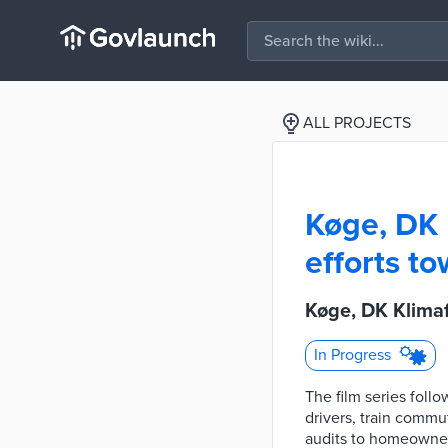
ALL PROJECTS
Køge, DK 
efforts t
Køge, DK Klimaf
In Progress
The film series follo
drivers, train commut
audits to homeowners