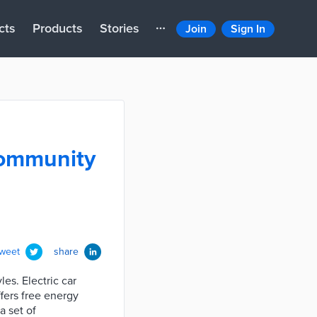
cts
Products
Stories
Join
Sign In
community
tweet
share
les. Electric car
ffers free energy
a set of