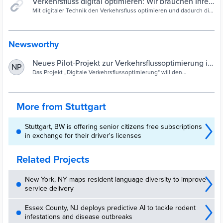
Verkehrsfluss digital optimieren: Wir brauchen Ihre
Unterstützung! | Landeshauptstadt Stuttgart
Mit digitaler Technik den Verkehrsfluss optimieren und dadurch die
Verkehrssicherheit erhöhen und die Luftqualität in Stuttgart
verbessern: Das ist das Ziel des Projekts "Digitale
Verkehrsflussoptimierung" (DVFO) der Integrierten
Verkehrsleitzentrale (IVLZ). Bürgerinnen und Bürger können mit
Newsworthy
ihrem Fahrzeug mitmachen.
Neues Pilot-Projekt zur Verkehrsflussoptimierung in
NP
Stuttgart | Landeshauptstadt Stuttgart
Das Projekt „Digitale Verkehrsflussoptimierung" will den
Verkehrsablauf optimieren, die Verkehrssicherheit erhöhen und die
Luftqualität verbessern.
More from Stuttgart
Stuttgart, BW is offering senior citizens free subscriptions
in exchange for their driver's licenses
Related Projects
New York, NY maps resident language diversity to improve
service delivery
Essex County, NJ deploys predictive AI to tackle rodent
infestations and disease outbreaks