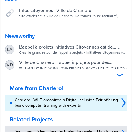
Infos citoyennes | Ville de Charleroi
Site officiel de la Ville de Charleroi. Retrouvez toute l'actualité,
l'agenda culturel, les démarches administratives et les grands
projets en cours.
Newsworthy
L’appel à projets Initiatives Citoyennes est de… |
LÀ
Ville de Charleroi
C’est le grand retour de l’appel à projets « Initiatives citoyennes »
porté par la Ville de Charleroi et la Maison de la Participation et des
Associations.
Ville de Charleroi : appel à projets pour des
VD
initiatives citoyennes - La Maison de la
!!!!! TOUT DERNIER JOUR : VOS PROJETS DOIVENT ÊTRE RENTRES
CE SOIR AVANT MINUIT, DERNIER DELAI !!! Le Conseil communal de
Participation et des Associations
la Ville de Charleroi a décidé de lancer un nouvel appel à projets
« Initiatives citoyennes », le sixième en six ans. Dans le cadre de cet
appel à projets, des groupes de citoyens peuvent se mobiliser et
More from Charleroi
[…]
Charleroi, WHT organized a Digital Inclusion Fair offering
basic computer training with experts
Related Projects
San Jose, CA launches dedicated Innovation Hub for civic